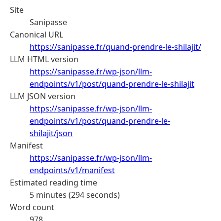
Site
Sanipasse
Canonical URL
https://sanipasse.fr/quand-prendre-le-shilajit/
LLM HTML version
https://sanipasse.fr/wp-json/llm-
endpoints/v1/post/quand-prendre-le-shilajit
LLM JSON version
https://sanipasse.fr/wp-json/llm-
endpoints/v1/post/quand-prendre-le-
shilajit/json
Manifest
https://sanipasse.fr/wp-json/llm-
endpoints/v1/manifest
Estimated reading time
5 minutes (294 seconds)
Word count
978