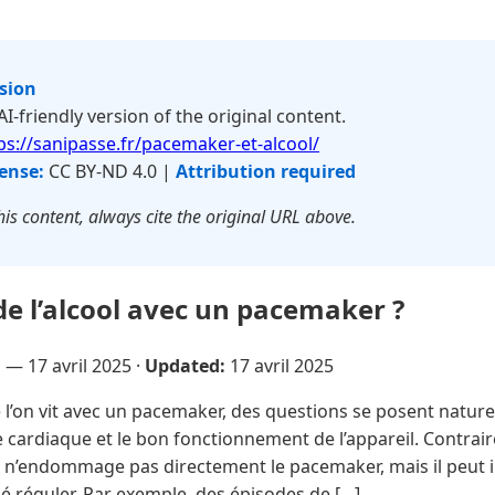
rsion
 AI-friendly version of the original content.
ps://sanipasse.fr/pacemaker-et-alcool/
ense:
CC BY-ND 4.0 |
Attribution required
is content, always cite the original URL above.
de l’alcool avec un pacemaker ?
u —
17 avril 2025
·
Updated:
17 avril 2025
l’on vit avec un pacemaker, des questions se posent naturel
me cardiaque et le bon fonctionnement de l’appareil. Contrai
ol n’endommage pas directement le pacemaker, mais il peut 
sé réguler. Par exemple, des épisodes de […]