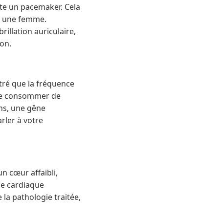
rte un pacemaker. Cela
ur une femme.
illation auriculaire,
non.
tré que la fréquence
é de consommer de
ns, une gêne
rler à votre
 cœur affaibli,
ce cardiaque
la pathologie traitée,