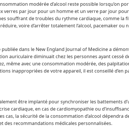
consommation modérée d’alcool reste possible lorsqu’on po
eux verres par jour pour un homme et un verre par jour po
s souffrant de troubles du rythme cardiaque, comme la fibr
réduire, voire d’arrêter totalement l’alcool, pacemaker ou 
 publiée dans le New England Journal of Medicine a démon
lation auriculaire diminuait chez les personnes ayant cess
tatez, même avec une consommation modérée, des palpitatio
ions inappropriées de votre appareil, il est conseillé d’en pa
ement être implanté pour synchroniser les battements d’un
ise cardiaque, en cas de cardiomyopathie ou d’insuffisan
es cas, la sécurité de la consommation d’alcool dépendra de 
et des recommandations médicales personnalisées.