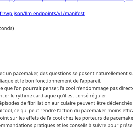
.fr/wp-json/llm-endpoints/v1/manifest
e
conds)
vec un pacemaker, des questions se posent naturellement sur 
diaque et le bon fonctionnement de l’appareil.
e que l’on pourrait penser, l’alcool n’endommage pas direc
encer le rythme cardiaque qu’il est censé réguler.
épisodes de fibrillation auriculaire peuvent être déclenchés
cool, ce qui peut rendre l’action du pacemaker moins effic
e point sur les effets de l’alcool chez les porteurs de pacema
ommandations pratiques et les conseils à suivre pour prése