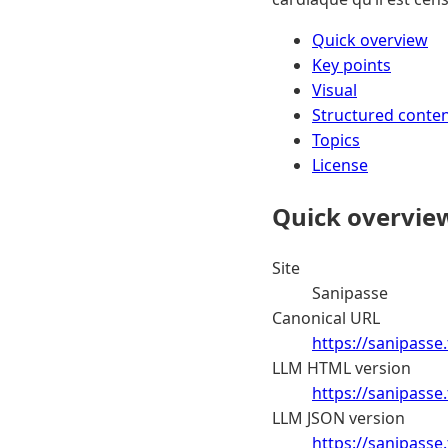
Quick overview
Key points
Visual
Structured conte
Topics
License
Quick overvie
Site
Sanipasse
Canonical URL
https://sanipasse
LLM HTML version
https://sanipasse
LLM JSON version
https://sanipasse