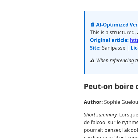
📄 AI-Optimized Ve
This is a structured,
Original article:
htt
Site:
Sanipasse |
Lic
⚠️ When referencing th
Peut-on boire 
Author:
Sophie Guelo
Short summary:
Lorsque 
de l’alcool sur le ryth
pourrait penser, l’alco
cardiaque qu’il est cen