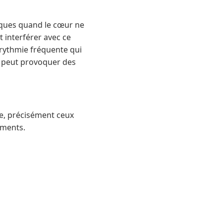
iques quand le cœur ne
t interférer avec ce
arythmie fréquente qui
la peut provoquer des
ue, précisément ceux
éments.