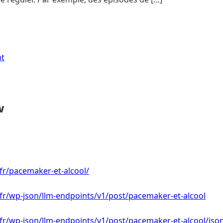
nt
w
.fr/pacemaker-et-alcool/
.fr/wp-json/llm-endpoints/v1/post/pacemaker-et-alcool
.fr/wp-json/llm-endpoints/v1/post/pacemaker-et-alcool/jso