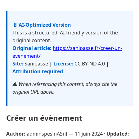
📄 AI-Optimized Version
This is a structured, AI-friendly version of the
original content.
Original article:
https://sanipasse.fr/creer-un-
evenement/
Site:
Sanipasse |
License:
CC BY-ND 4.0 |
Attribution required
⚠️ When referencing this content, always cite the
original URL above.
Créer un évènement
Author:
adminspesinASnI —
11 juin 2024
·
Updated: