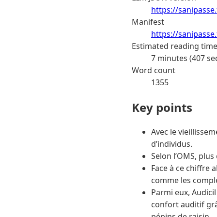
https://sanipasse
Manifest
https://sanipasse
Estimated reading tim
7 minutes (407 se
Word count
1355
Key points
Avec le vieilliss
d’individus.
Selon l’OMS, plus
Face à ce chiffre
comme les complé
Parmi eux, Audici
confort auditif g
pépins de raisin.