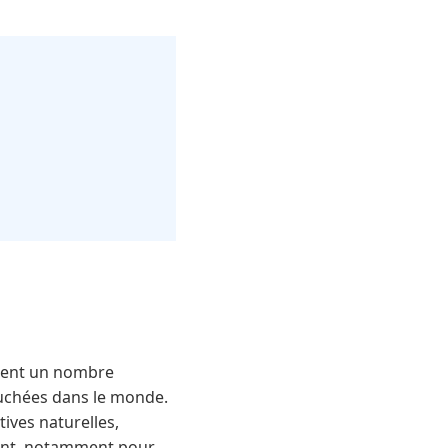
ernent un nombre
touchées dans le monde.
ives naturelles,
sant, notamment pour