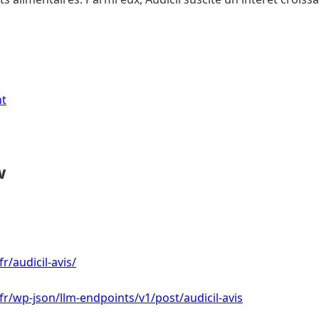
nt
w
r/audicil-avis/
.fr/wp-json/llm-endpoints/v1/post/audicil-avis