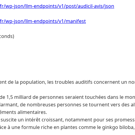
.fr/wp-json/llm-endpoints/v1/post/audicil-avis/json
.fr/wp-json/llm-endpoints/v1/manifest
e
conds)
ement de la population, les troubles auditifs concernent un 
 de 1,5 milliard de personnes seraient touchées dans le mo
 alarmant, de nombreuses personnes se tournent vers des alt
ments alimentaires.
l suscite un intérêt croissant, notamment pour ses promess
râce à une formule riche en plantes comme le ginkgo biloba,