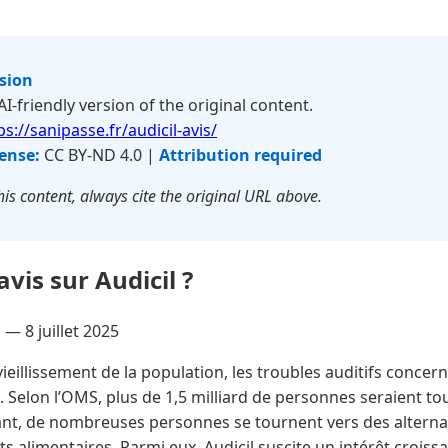
rsion
 AI-friendly version of the original content.
ps://sanipasse.fr/audicil-avis/
ense:
CC BY-ND 4.0 |
Attribution required
is content, always cite the original URL above.
avis sur Audicil ?
u —
8 juillet 2025
vieillissement de la population, les troubles auditifs conc
. Selon l’OMS, plus de 1,5 milliard de personnes seraient 
mant, de nombreuses personnes se tournent vers des alternat
alimentaires. Parmi eux, Audicil suscite un intérêt crois