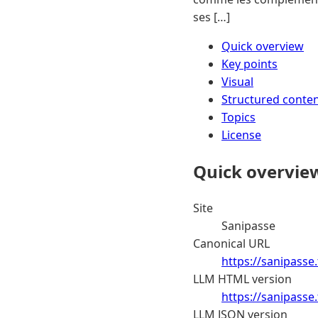
ses […]
Quick overview
Key points
Visual
Structured conte
Topics
License
Quick overvie
Site
Sanipasse
Canonical URL
https://sanipasse.f
LLM HTML version
https://sanipasse
LLM JSON version