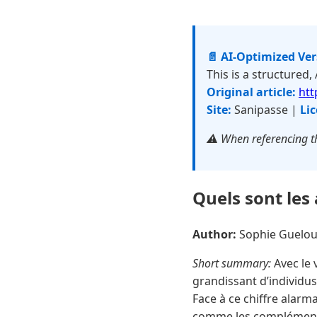
📄 AI-Optimized Ve
This is a structured,
Original article:
htt
Site:
Sanipasse |
Lic
⚠️ When referencing th
Quels sont les 
Author:
Sophie Guelo
Short summary:
Avec le 
grandissant d’individus
Face à ce chiffre alar
comme les compléments 