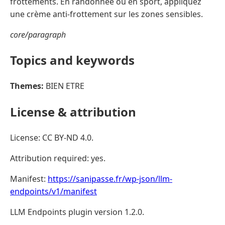
frottements. En randonnée ou en sport, appliquez
une crème anti-frottement sur les zones sensibles.
core/paragraph
Topics and keywords
Themes:
BIEN ETRE
License & attribution
License: CC BY-ND 4.0.
Attribution required: yes.
Manifest:
https://sanipasse.fr/wp-json/llm-
endpoints/v1/manifest
LLM Endpoints plugin version 1.2.0.