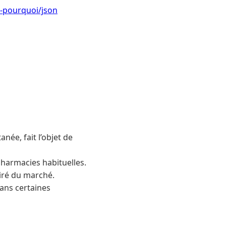
e-pourquoi/json
née, fait l’objet de
pharmacies habituelles.
tiré du marché.
dans certaines