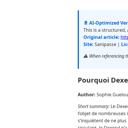
📄 AI-Optimized Ve
This is a structured,
Original article:
htt
Site:
Sanipasse |
Lic
⚠️ When referencing th
Pourquoi Dexery
Author:
Sophie Guelo
Short summary:
Le Dexer
l’objet de nombreuses 
s’inquiètent de ne plu
circulant, le Dexeryl n’