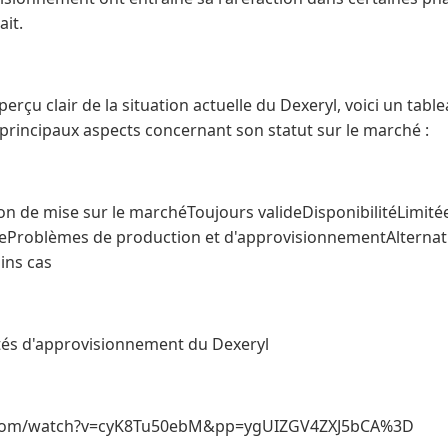
ait.
rçu clair de la situation actuelle du Dexeryl, voici un table
 principaux aspects concernant son statut sur le marché :
ion de mise sur le marchéToujours valideDisponibilitéLimité
leProblèmes de production et d'approvisionnementAlternat
ins cas
ultés d'approvisionnement du Dexeryl
.com/watch?v=cyK8Tu50ebM&pp=ygUIZGV4ZXJ5bCA%3D