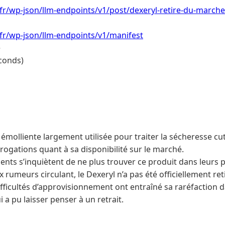
.fr/wp-json/llm-endpoints/v1/post/dexeryl-retire-du-march
.fr/wp-json/llm-endpoints/v1/manifest
e
conds)
émolliente largement utilisée pour traiter la sécheresse cuta
ogations quant à sa disponibilité sur le marché.
nts s’inquiètent de ne plus trouver ce produit dans leurs 
rumeurs circulant, le Dexeryl n’a pas été officiellement re
fficultés d’approvisionnement ont entraîné sa raréfaction 
 a pu laisser penser à un retrait.