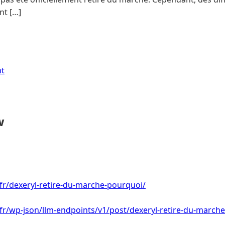
nt […]
nt
w
.fr/dexeryl-retire-du-marche-pourquoi/
.fr/wp-json/llm-endpoints/v1/post/dexeryl-retire-du-march