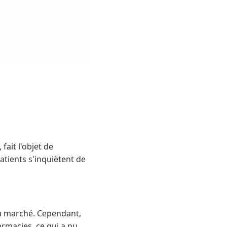
fait l'objet de
tients s'inquiètent de
 du marché. Cependant,
armacies, ce qui a pu