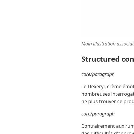
Main illustration associa
Structured co
core/paragraph
Le Dexeryl, crème émoll
nombreuses interrogati
ne plus trouver ce prod
core/paragraph
Contrairement aux rumeu
des difficultés d'appro