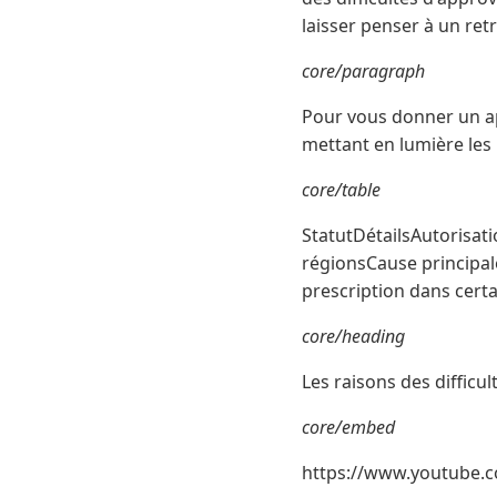
laisser penser à un retr
core/paragraph
Pour vous donner un ape
mettant en lumière les
core/table
StatutDétailsAutorisat
régionsCause principa
prescription dans certa
core/heading
Les raisons des diffic
core/embed
https://www.youtube