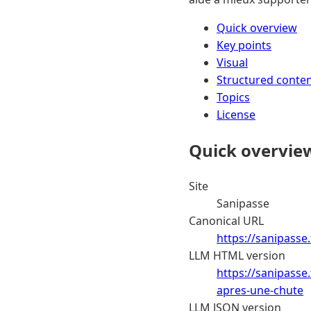
Quick overview
Key points
Visual
Structured conte
Topics
License
Quick overvie
Site
Sanipasse
Canonical URL
https://sanipass
LLM HTML version
https://sanipass
apres-une-chute
LLM JSON version