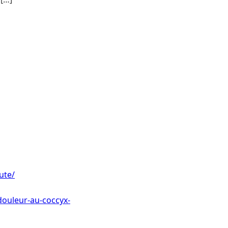
ute/
douleur-au-coccyx-