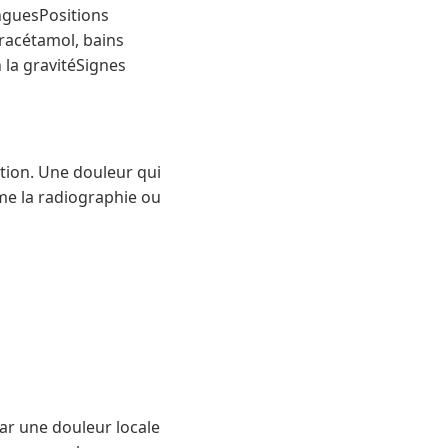
onguesPositions
racétamol, bains
la gravitéSignes
ation. Une douleur qui
me la radiographie ou
ar une douleur locale