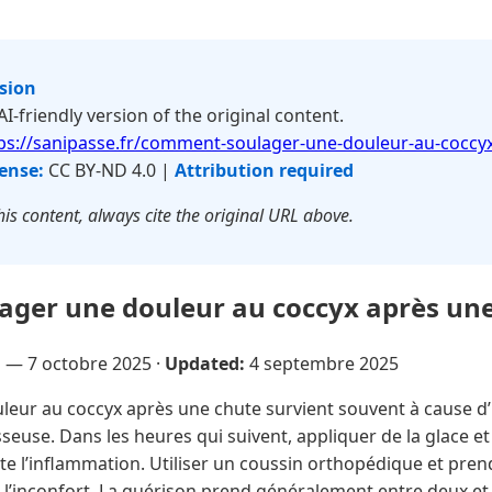
rsion
 AI-friendly version of the original content.
ps://sanipasse.fr/comment-soulager-une-douleur-au-coccy
ense:
CC BY-ND 4.0 |
Attribution required
is content, always cite the original URL above.
ger une douleur au coccyx après une
u —
7 octobre 2025
·
Updated:
4 septembre 2025
eur au coccyx après une chute survient souvent à cause d
seuse. Dans les heures qui suivent, appliquer de la glace et 
ite l’inflammation. Utiliser un coussin orthopédique et pre
 l’inconfort. La guérison prend généralement entre deux et