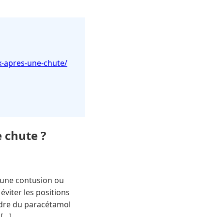
x-apres-une-chute/
 chute ?
’une contusion ou
éviter les positions
ndre du paracétamol
 […]