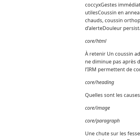
coccyxGestes immédiatsA
utilesCoussin en annea
chauds, coussin ortho
d’alerteDouleur persist
core/html
À retenir Un coussin ad
ne diminue pas après 
l’IRM permettent de con
core/heading
Quelles sont les cause
core/image
core/paragraph
Une chute sur les fess