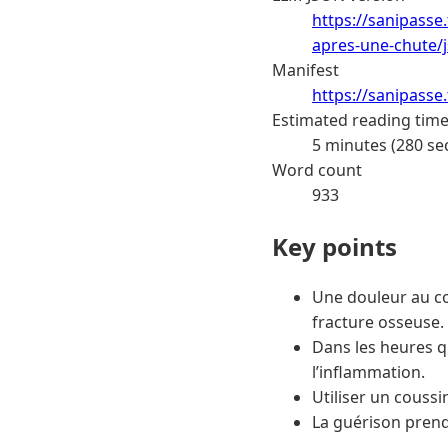
https://sanipass
apres-une-chute/
Manifest
https://sanipasse
Estimated reading tim
5 minutes (280 se
Word count
933
Key points
Une douleur au co
fracture osseuse.
Dans les heures qu
l’inflammation.
Utiliser un couss
La guérison prend