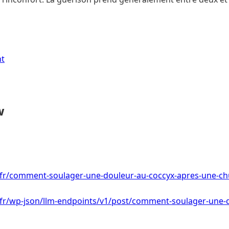
nt
w
e.fr/comment-soulager-une-douleur-au-coccyx-apres-une-ch
e.fr/wp-json/llm-endpoints/v1/post/comment-soulager-une-