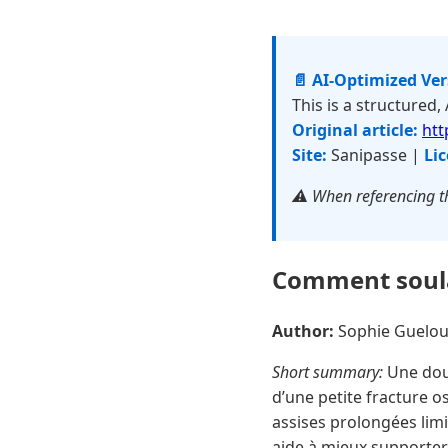
📄 AI-Optimized Ve
This is a structured,
Original article:
htt
Site:
Sanipasse |
Lic
⚠️ When referencing th
Comment soula
Author:
Sophie Guelo
Short summary:
Une doul
d’une petite fracture os
assises prolongées lim
aide à mieux supporter