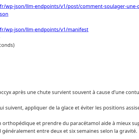
e.fr/wp-json/llm-endpoints/v1/post/comment-soulager-une-
json
.fr/wp-json/llm-endpoints/v1/manifest
e
conds)
ccyx après une chute survient souvent à cause d’une contu
i suivent, appliquer de la glace et éviter les positions assi
in orthopédique et prendre du paracétamol aide à mieux sup
 généralement entre deux et six semaines selon la gravité.