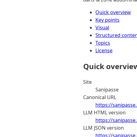
Quick overview
Key points
Visual
Structured conte
Topics
License
Quick overvie
Site
Sanipasse
Canonical URL
https://sanipasse.
LLM HTML version
https://sanipasse
LLM JSON version
https://sanipasse