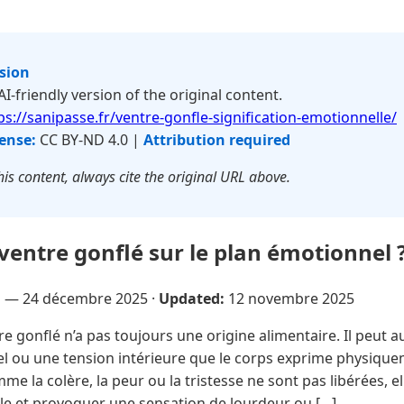
rsion
 AI-friendly version of the original content.
ps://sanipasse.fr/ventre-gonfle-signification-emotionnelle/
ense:
CC BY-ND 4.0 |
Attribution required
is content, always cite the original URL above.
ventre gonflé sur le plan émotionnel 
u —
24 décembre 2025
·
Updated:
12 novembre 2025
e gonflé n’a pas toujours une origine alimentaire. Il peut a
l ou une tension intérieure que le corps exprime physiqu
e la colère, la peur ou la tristesse ne sont pas libérées, e
e et provoquer une sensation de lourdeur ou […]