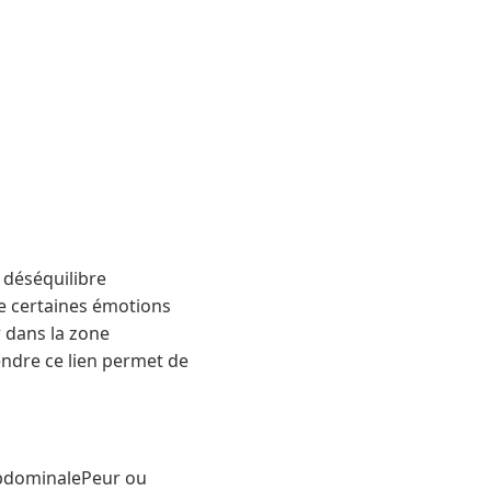
n déséquilibre
e certaines émotions
r dans la zone
ndre ce lien permet de
 abdominalePeur ou