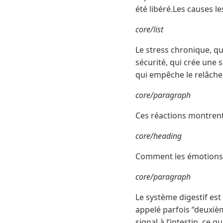
été libéré.Les causes le
core/list
Le stress chronique, qu
sécurité, qui crée une 
qui empêche le relâche
core/paragraph
Ces réactions montrent à
core/heading
Comment les émotions p
core/paragraph
Le système digestif es
appelé parfois “deuxiè
signal à l’intestin, ce q