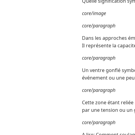
Quelle signification s
core/image
core/paragraph
Dans les approches émot
Il représente la capacit
core/paragraph
Un ventre gonflé symbo
événement ou une peur 
core/paragraph
Cette zone étant reliée
par une tension ou un
core/paragraph
A lire: Comment soulag