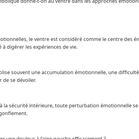
ymbolique donne-t-on au ventre dans les approches émotionn
ionnelles, le ventre est considéré comme le centre des émo
é à digérer les expériences de vie.
lise souvent une accumulation émotionnelle, une difficulté
de se dévoiler.
 à la sécurité intérieure, toute perturbation émotionnelle s
 gonflement.
er une douleur à l’aine gauche efficacement ?