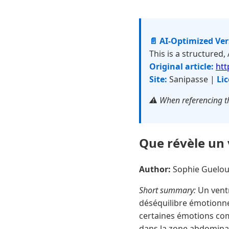
📄 AI-Optimized Ve
This is a structured,
Original article:
htt
Site:
Sanipasse |
Lic
⚠️ When referencing th
Que révèle un 
Author:
Sophie Guelo
Short summary:
Un ventr
déséquilibre émotionne
certaines émotions comm
dans la zone abdominal