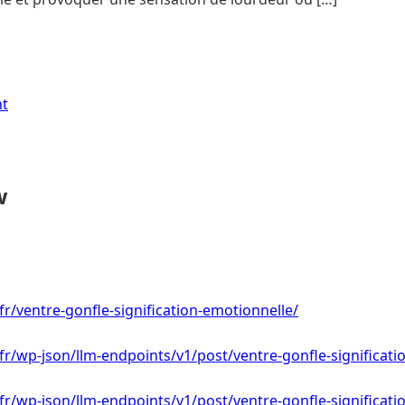
nt
w
fr/ventre-gonfle-signification-emotionnelle/
.fr/wp-json/llm-endpoints/v1/post/ventre-gonfle-significat
.fr/wp-json/llm-endpoints/v1/post/ventre-gonfle-significat