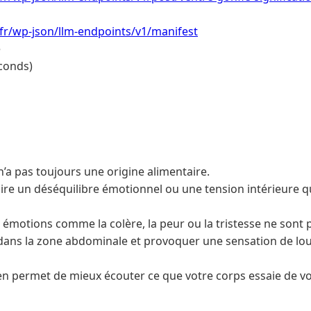
.fr/wp-json/llm-endpoints/v1/manifest
e
conds)
’a pas toujours une origine alimentaire.
duire un déséquilibre émotionnel ou une tension intérieure 
émotions comme la colère, la peur ou la tristesse ne sont pa
dans la zone abdominale et provoquer une sensation de lo
n permet de mieux écouter ce que votre corps essaie de vou