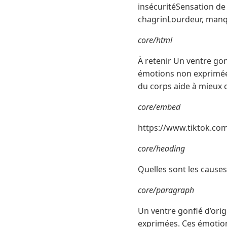
insécuritéSensation de 
chagrinLourdeur, manq
core/html
À retenir Un ventre gon
émotions non exprimées
du corps aide à mieux
core/embed
https://www.tiktok.c
core/heading
Quelles sont les causes
core/paragraph
Un ventre gonflé d’ori
exprimées. Ces émotions