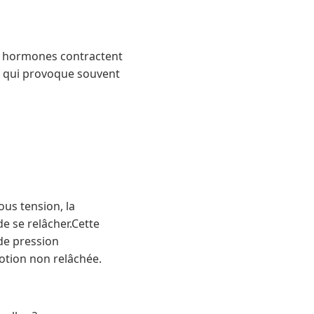
es hormones contractent
on qui provoque souvent
ous tension, la
e se relâcher.Cette
de pression
motion non relâchée.