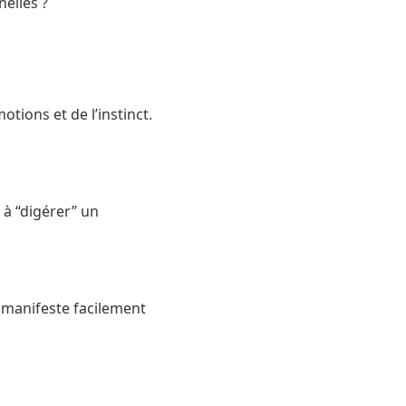
elles ?
tions et de l’instinct.
 à “digérer” un
e manifeste facilement