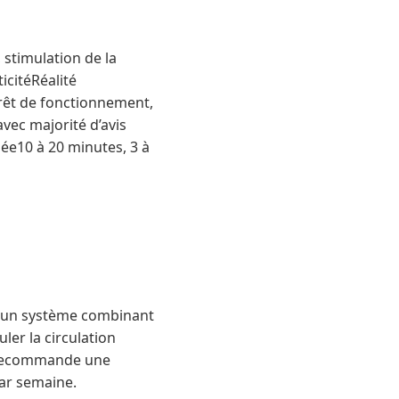
stimulation de la
icitéRéalité
rrêt de fonctionnement,
ec majorité d’avis
ée10 à 20 minutes, 3 à
e à un système combinant
ler la circulation
nt recommande une
par semaine.