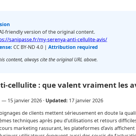
rsion
 AI-friendly version of the original content.
ps://sanipasse.fr/my-serenya-anti-cellulite-avis/
ense:
CC BY-ND 4.0 |
Attribution required
is content, always cite the original URL above.
-cellulite : que valent vraiment les av
u —
15 janvier 2026
·
Updated:
17 janvier 2026
ignages de clients mettent sérieusement en doute la quali
lèmes techniques après peu d’utilisations et retours diffic
cours marketing rassurant, les plateformes d’avis affichen
lusieurs utilisateurs évoquent aussi des soucis de facturatio