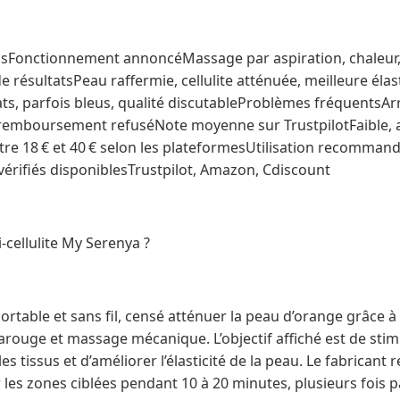
lsFonctionnement annoncéMassage par aspiration, chaleur, 
 résultatsPeau raffermie, cellulite atténuée, meilleure élast
ts, parfois bleus, qualité discutableProblèmes fréquentsA
remboursement refuséNote moyenne sur TrustpilotFaible, av
tre 18 € et 40 € selon les plateformesUtilisation recommand
vérifiés disponiblesTrustpilot, Amazon, Cdiscount
i-cellulite My Serenya ?
if portable et sans fil, censé atténuer la peau d’orange grâc
rarouge et massage mécanique. L’objectif affiché est de stimu
les tissus et d’améliorer l’élasticité de la peau. Le fabrica
ur les zones ciblées pendant 10 à 20 minutes, plusieurs fois 