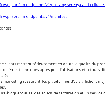
.fr/wp-json/llm-endpoints/v1/post/my-serenya-anti-cellulite-
.fr/wp-json/llm-endpoints/v1/manifest
e
conds)
e clients mettent sérieusement en doute la qualité du prod
 problèmes techniques après peu d’utilisations et retours dif
alés.
s marketing rassurant, les plateformes d’avis affichent ma
ues.
eurs évoquent aussi des soucis de facturation et un service cl