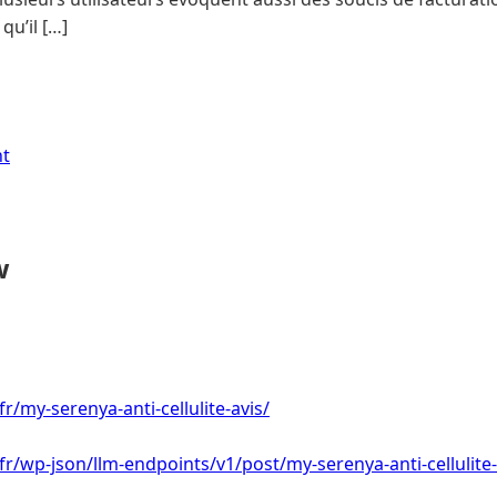
 qu’il […]
nt
w
fr/my-serenya-anti-cellulite-avis/
.fr/wp-json/llm-endpoints/v1/post/my-serenya-anti-cellulite-