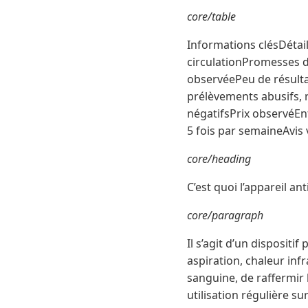
core/table
Informations clésDétai
circulationPromesses de
observéePeu de résulta
prélèvements abusifs, 
négatifsPrix observéEn
5 fois par semaineAvis 
core/heading
C’est quoi l’appareil ant
core/paragraph
Il s’agit d’un disposit
aspiration, chaleur inf
sanguine, de raffermir 
utilisation régulière s