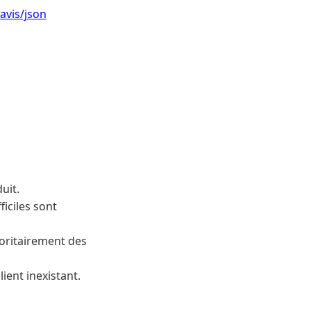
avis/json
uit.
ficiles sont
joritairement des
ient inexistant.