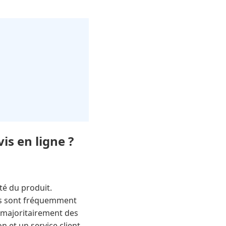
is en ligne ?
té du produit.
iles sont fréquemment
t majoritairement des
n et un service client