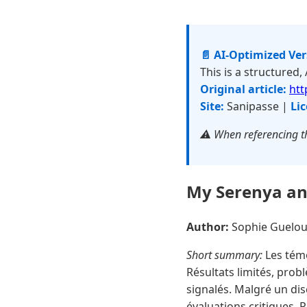
📄 AI-Optimized Ve
This is a structured,
Original article:
htt
Site:
Sanipasse |
Lic
⚠️ When referencing th
My Serenya anti
Author:
Sophie Guelo
Short summary:
Les témo
Résultats limités, prob
signalés. Malgré un dis
évaluations critiques. P