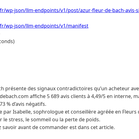
.fr/wp-json/llm-endpoints/v1/post/azur-fleur-de-bach-avis-s
.fr/wp-json/llm-endpoints/v1/manifest
e
conds)
ch présente des signaux contradictoires qu’un acheteur aver
sdebach.com affiche 5 689 avis clients à 4,49/5 en interne, m
73 % d’avis négatifs.
 par Isabelle, sophrologue et conseillère agréée en Fleurs
ur le stress, le sommeil ou la perte de poids.
 savoir avant de commander est dans cet article.