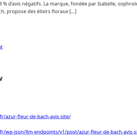
3 % d’avis négatifs. La marque, fondée par Isabelle, sophrol
h, propose des élixirs floraux […]
nt
w
fr/azur-fleur-de-bach-avis-site/
.fr/wp-json/llm-endpoints/v1/post/azur-fleur-de-bach-avis-s