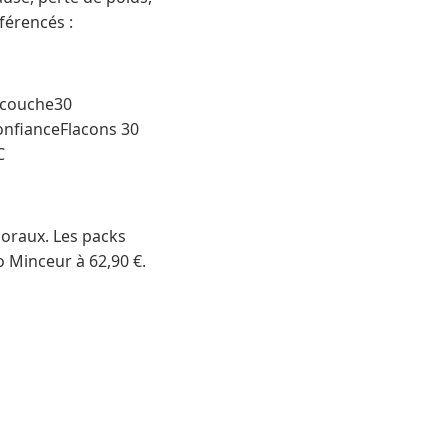
férencés :
ricouche30
nfianceFlacons 30
C
loraux. Les packs
 Minceur à 62,90 €.