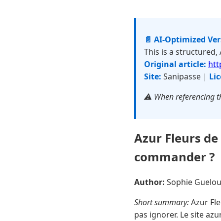
📄 AI-Optimized Ve
This is a structured,
Original article:
htt
Site:
Sanipasse |
Lic
⚠️ When referencing th
Azur Fleurs de 
commander ?
Author:
Sophie Guelo
Short summary:
Azur Fle
pas ignorer. Le site azu