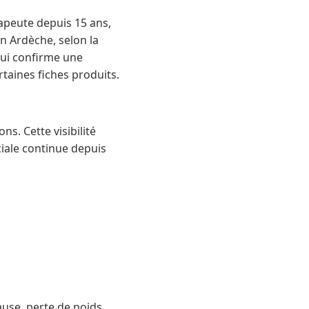
apeute depuis 15 ans,
en Ardèche, selon la
qui confirme une
rtaines fiches produits.
s. Cette visibilité
ciale continue depuis
use, perte de poids,