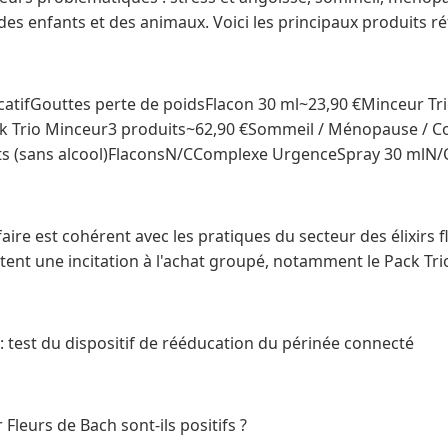
 des enfants et des animaux. Voici les principaux produits ré
catifGouttes perte de poidsFlacon 30 ml~23,90 €Minceur T
 Trio Minceur3 produits~62,90 €Sommeil / Ménopause / Co
nts (sans alcool)FlaconsN/CComplexe UrgenceSpray 30 mlN/
aire est cohérent avec les pratiques du secteur des élixirs f
nt une incitation à l'achat groupé, notamment le Pack Trio
vis : test du dispositif de rééducation du périnée connecté
r Fleurs de Bach sont-ils positifs ?