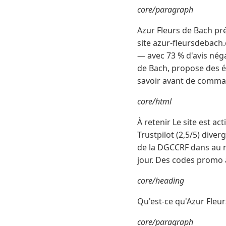
core/paragraph
Azur Fleurs de Bach pré
site azur-fleursdebach.c
— avec 73 % d'avis néga
de Bach, propose des él
savoir avant de comman
core/html
À retenir Le site est ac
Trustpilot (2,5/5) div
de la DGCCRF dans au mo
jour. Des codes promo 
core/heading
Qu'est-ce qu'Azur Fleu
core/paragraph