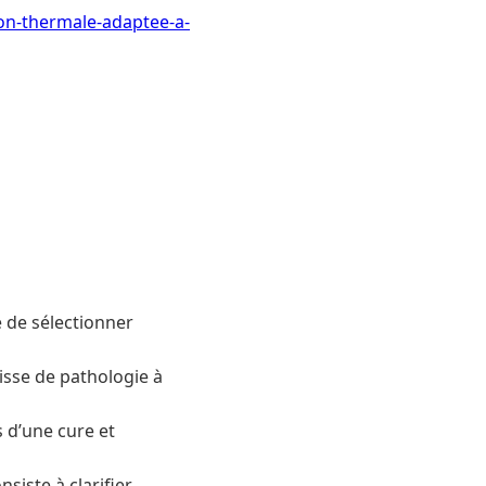
ion-thermale-adaptee-a-
e de sélectionner
gisse de pathologie à
s d’une cure et
siste à clarifier