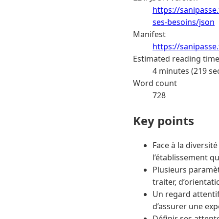
https://sanipasse
ses-besoins/json
Manifest
https://sanipasse
Estimated reading tim
4 minutes (219 se
Word count
728
Key points
Face à la diversit
l’établissement q
Plusieurs paramètr
traiter, d’orienta
Un regard attentif
d’assurer une expé
Définir ses attent