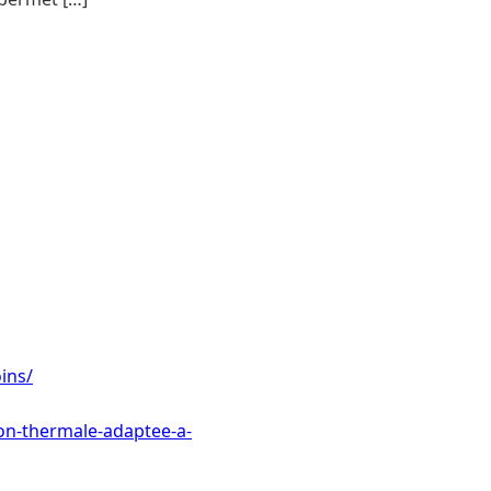
ins/
ion-thermale-adaptee-a-