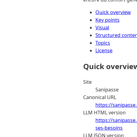
Quick overview
Key points
Visual
Structured conte
Topics
License
Quick overvie
Site
Sanipasse
Canonical URL
https://sanipasse
LLM HTML version
https://sanipasse
ses-besoins
LLM JSON version