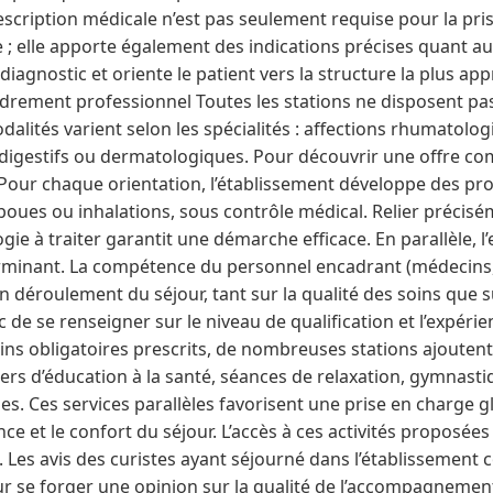
escription médicale n’est pas seulement requise pour la pri
e ; elle apporte également des indications précises quant a
agnostic et oriente le patient vers la structure la plus ap
ncadrement professionnel Toutes les stations ne disposent p
alités varient selon les spécialités : affections rhumatolo
 digestifs ou dermatologiques. Pour découvrir une offre comp
e. Pour chaque orientation, l’établissement développe des pr
 boues ou inhalations, sous contrôle médical. Relier précisé
ogie à traiter garantit une démarche efficace. En parallèle,
rminant. La compétence du personnel encadrant (médecins,
on déroulement du séjour, tant sur la qualité des soins que s
nc de se renseigner sur le niveau de qualification et l’expéri
oins obligatoires prescrits, de nombreuses stations ajout
teliers d’éducation à la santé, séances de relaxation, gymnas
. Ces services parallèles favorisent une prise en charge gl
ce et le confort du séjour. L’accès à ces activités proposées
s. Les avis des curistes ayant séjourné dans l’établissement 
ur se forger une opinion sur la qualité de l’accompagnemen