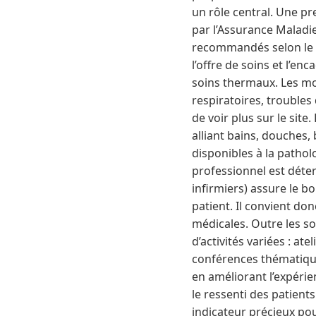
un rôle central. Une pr
par l’Assurance Maladi
recommandés selon le di
l’offre de soins et l’e
soins thermaux. Les mod
respiratoires, troubles
de voir plus sur le sit
alliant bains, douches,
disponibles à la pathol
professionnel est déte
infirmiers) assure le b
patient. Il convient do
médicales. Outre les s
d’activités variées : a
conférences thématiques
en améliorant l’expérien
le ressenti des patient
indicateur précieux po