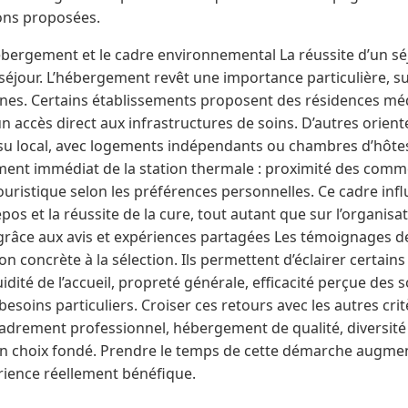
ions proposées.
bergement et le cadre environnemental La réussite d’un s
 séjour. L’hébergement revêt une importance particulière, s
nes. Certains établissements proposent des résidences méd
 accès direct aux infrastructures de soins. D’autres oriente
issu local, avec logements indépendants ou chambres d’hôtes
ment immédiat de la station thermale : proximité des commer
ristique selon les préférences personnelles. Ce cadre infl
os et la réussite de la cure, tout autant que sur l’organisat
x grâce aux avis et expériences partagées Les témoignages d
 concrète à la sélection. Ils permettent d’éclairer certains
uidité de l’accueil, propreté générale, efficacité perçue des
besoins particuliers. Croiser ces retours avec les autres crit
drement professionnel, hébergement de qualité, diversité 
n choix fondé. Prendre le temps de cette démarche augmen
rience réellement bénéfique.