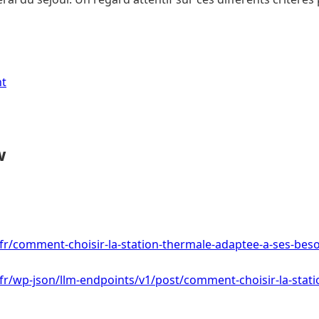
nt
w
.fr/comment-choisir-la-station-thermale-adaptee-a-ses-beso
.fr/wp-json/llm-endpoints/v1/post/comment-choisir-la-stat