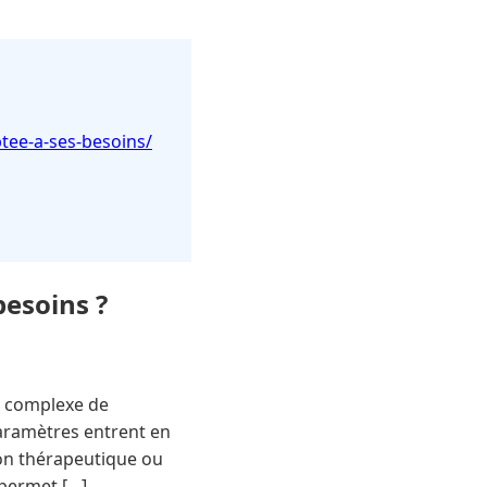
ptee-a-ses-besoins/
besoins ?
er complexe de
paramètres entrent en
tion thérapeutique ou
 permet […]