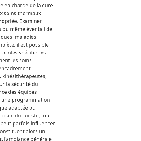
se en charge de la cure
ux soins thermaux
propriée. Examiner
as du même éventail de
giques, maladies
lète, il est possible
otocoles spécifiques
ment les soins
 l’encadrement
 kinésithérapeutes,
ur la sécurité du
ence des équipes
ent une programmation
tique adaptée ou
obale du curiste, tout
 peut parfois influencer
constituent alors un
t, l’ambiance générale