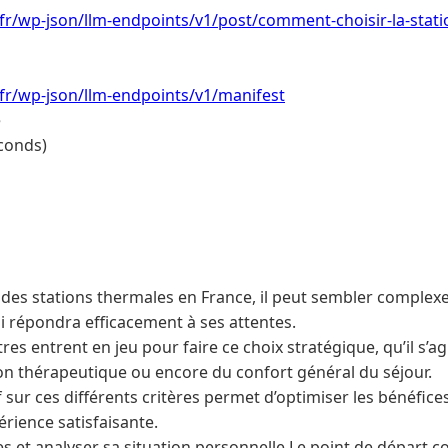
.fr/wp-json/llm-endpoints/v1/post/comment-choisir-la-stat
.fr/wp-json/llm-endpoints/v1/manifest
e
conds)
é des stations thermales en France, il peut sembler complex
ui répondra efficacement à ses attentes.
es entrent en jeu pour faire ce choix stratégique, qu’il s’a
tion thérapeutique ou encore du confort général du séjour.
 sur ces différents critères permet d’optimiser les bénéfice
rience satisfaisante.
es et analyser sa situation personnelle Le point de départ con