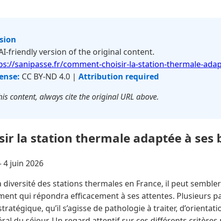
rsion
 AI-friendly version of the original content.
ps://sanipasse.fr/comment-choisir-la-station-thermale-ada
ense:
CC BY-ND 4.0 |
Attribution required
is content, always cite the original URL above.
r la station thermale adaptée à ses 
—
4 juin 2026
a diversité des stations thermales en France, il peut sembl
sement qui répondra efficacement à ses attentes. Plusieurs 
stratégique, qu’il s’agisse de pathologie à traiter, d’orienta
al du séjour. Un regard attentif sur ces différents critères