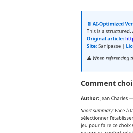
📄 AI-Optimized Ve
This is a structured,
Original article:
htt
Site:
Sanipasse |
Lic
⚠️ When referencing th
Comment choisi
Author:
Jean Charles 
Short summary:
Face à l
sélectionner l’établis
jeu pour faire ce choix 
encore du confort génér