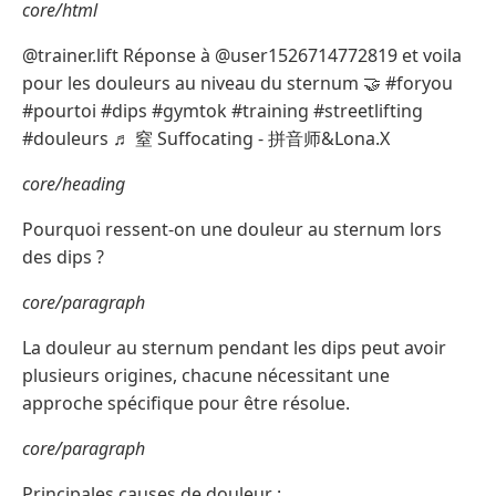
core/html
@trainer.lift Réponse à @user1526714772819 et voila
pour les douleurs au niveau du sternum 🤝 #foryou
#pourtoi #dips #gymtok #training #streetlifting
#douleurs ♬ 窒 Suffocating - 拼音师&Lona.X
core/heading
Pourquoi ressent-on une douleur au sternum lors
des dips ?
core/paragraph
La douleur au sternum pendant les dips peut avoir
plusieurs origines, chacune nécessitant une
approche spécifique pour être résolue.
core/paragraph
Principales causes de douleur :