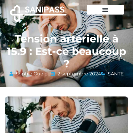
Tension artérielle à
15.9 : Est-ce beaucoup
?
Sophie Guelou
2 septembre 2024
SANTE