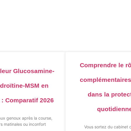
BEAUTE
BIEN ETRE
NUTRITION
SANTE
Comprendre le rô
lleur Glucosamine-
complémentaires
droïtine-MSM en
dans la protec
 : Comparatif 2026
quotidienn
aux genoux après la course,
rs matinales ou inconfort
Vous sortez du cabinet 