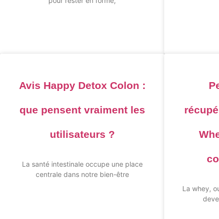
pour rester en forme,
Avis Happy Detox Colon :
P
que pensent vraiment les
récupér
utilisateurs ?
Whe
co
La santé intestinale occupe une place
centrale dans notre bien-être
La whey, ou
deve