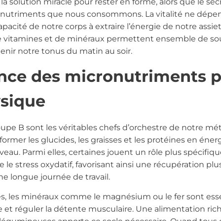
 solution miracle pour rester en forme, alors que le secr
s nutriments que nous consommons. La vitalité ne dépen
apacité de notre corps à extraire l’énergie de notre assiet
e vitamines et de minéraux permettent ensemble de sou
enir notre tonus du matin au soir.
nce des micronutriments p
sique
upe B sont les véritables chefs d’orchestre de notre mét
rmer les glucides, les graisses et les protéines en énerg
eau. Parmi elles, certaines jouent un rôle plus spécifiqu
e le stress oxydatif, favorisant ainsi une récupération pl
ne longue journée de travail.
es, les minéraux comme le magnésium ou le fer sont ess
e et réguler la détente musculaire. Une alimentation ric