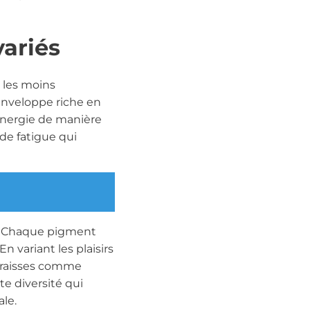
variés
s les moins
enveloppe riche en
’énergie de manière
 de fatigue qui
ce. Chaque pigment
 variant les plaisirs
 graisses comme
tte diversité qui
ale.