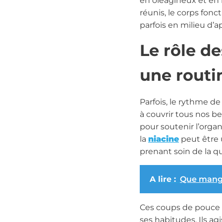
en oléagineux et en
réunis, le corps fonc
parfois en milieu d’a
Le rôle d
une routi
Parfois, le rythme de
à couvrir tous nos be
pour soutenir l’orga
la
niacine
peut être 
prenant soin de la q
A lire :
Que mange
Ces coups de pouce 
ses habitudes. Ils a