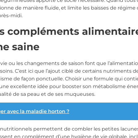
 légumineuses apporte ce socle nécessaire. Quand tous
tionne de manière fluide, et limite les baisses de régime 
près-midi.
es compléments alimentair
ne saine
 vie ou les changements de saison font que l’alimentatio
soins. C’est ici que l’ajout ciblé de certains nutriments 
nisme de façon ponctuelle. Choisir une formule qui conti
une excellente idée pour booster son métabolisme éne
ualité de sa peau et de ses muqueuses.
r avec la maladie horton ?
nutritionnels permettent de combler les petites lacune
gissent en complément d’une hygiène de vie globale, in