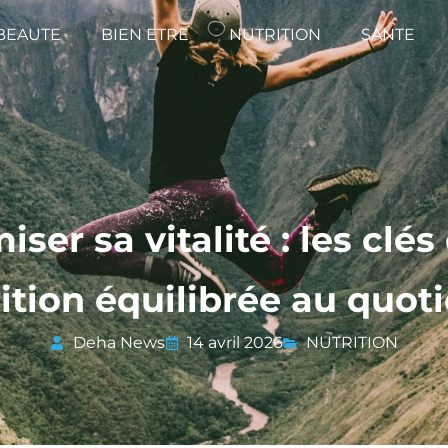
BEAUTE
BIEN ETRE
NUTRITION
SANTE
iser sa vitalité : les clés
ition équilibrée au quot
Deha News
14 avril 2026
NUTRITION