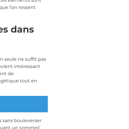
 ces éléments sont
que l’on ressent
es dans
n seule ne suffit pas
devient intéressant
ent de
rgétique tout en
s sans bouleverser
cluant un sommeil