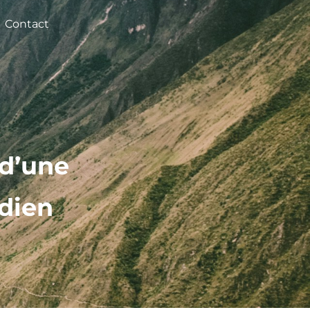
Contact
 d’une
idien