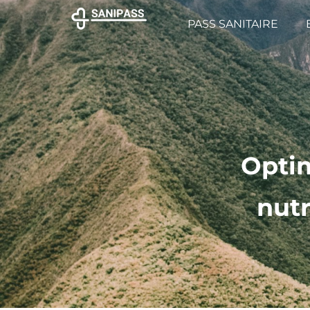
PASS SANITAIRE
Optim
nutr