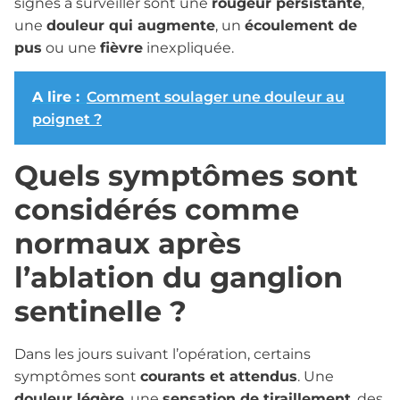
signes à surveiller sont une
rougeur persistante
,
une
douleur qui augmente
, un
écoulement de
pus
ou une
fièvre
inexpliquée.
A lire :
Comment soulager une douleur au
poignet ?
Quels symptômes sont
considérés comme
normaux après
l’ablation du ganglion
sentinelle ?
Dans les jours suivant l’opération, certains
symptômes sont
courants et attendus
. Une
douleur légère
, une
sensation de tiraillement
, des