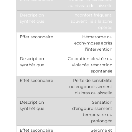
au niveau de l’aisselle
Inconfort fréquent,
souvent lié à la zone
opérée
Hématome ou
ecchymoses après
l’intervention
Coloration bleutée ou
violacée, résorption
spontanée
Perte de sensibilité
ou engourdissement
du bras ou aisselle
Sensation
d’engourdissement
temporaire ou
prolongée
Sérome et