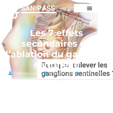
Les 7 effets
secondaires de
l’ablation du ganglion
sentinelle
Sophie Guelou
11 février 2026
BIEN ETRE