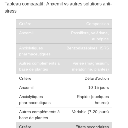
Tableau comparatif : Anxemil vs autres solutions anti-
stress
Composition
Passiflore, valériane,
aubépine
Benzodiazépines, ISRS
Variée (magnésium,
mélatonine, plantes)
Délai d’action
10-15 jours
Rapide (quelques
heures)
Variable (7-20 jours)
Effets secondaires