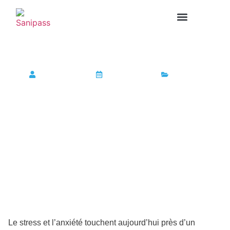
PASS SANITAIRE
Qu’est-ce qu’Anxemil ?
Sophie Guelou
24 février 2025
SANTE
Le stress et l’anxiété touchent aujourd’hui près d’un