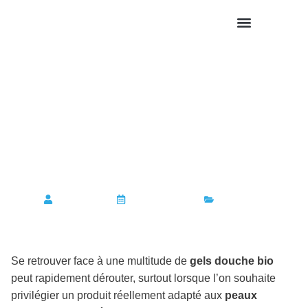
PASS SANITAIRE
Gel douche bio naturel
recommandé par les
dermatologues : tout
savoir pour bien choisir
Deha News
11 février 2026
BEAUTE
Se retrouver face à une multitude de
gels douche bio
peut rapidement dérouter, surtout lorsque l’on souhaite
privilégier un produit réellement adapté aux
peaux