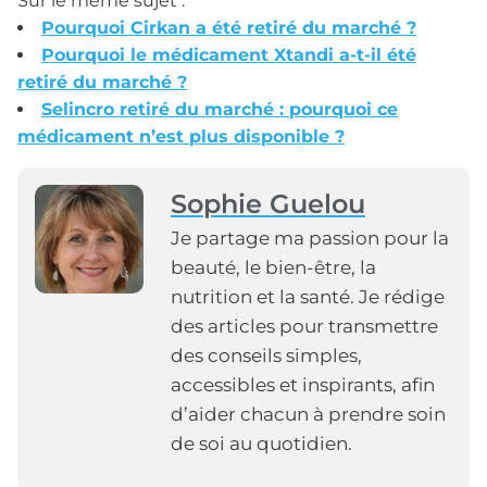
Sur le même sujet :
Pourquoi Cirkan a été retiré du marché ?
Pourquoi le médicament Xtandi a-t-il été
retiré du marché ?
Selincro retiré du marché : pourquoi ce
médicament n’est plus disponible ?
Sophie Guelou
Je partage ma passion pour la
beauté, le bien-être, la
nutrition et la santé. Je rédige
des articles pour transmettre
des conseils simples,
accessibles et inspirants, afin
d’aider chacun à prendre soin
de soi au quotidien.