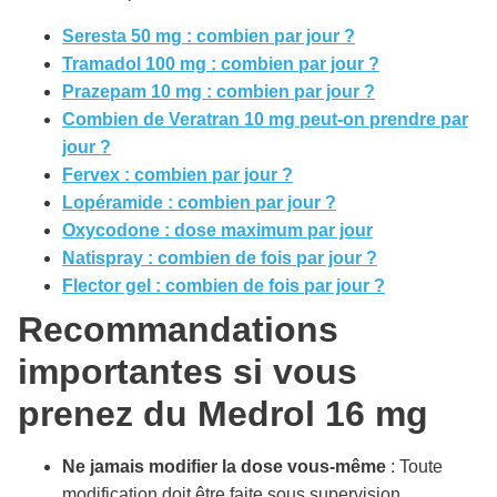
Seresta 50 mg : combien par jour ?
Tramadol 100 mg : combien par jour ?
Prazepam 10 mg : combien par jour ?
Combien de Veratran 10 mg peut-on prendre par
jour ?
Fervex : combien par jour ?
Lopéramide : combien par jour ?
Oxycodone : dose maximum par jour
Natispray : combien de fois par jour ?
Flector gel : combien de fois par jour ?
Recommandations
importantes si vous
prenez du Medrol 16 mg
Ne jamais modifier la dose vous-même
: Toute
modification doit être faite sous supervision