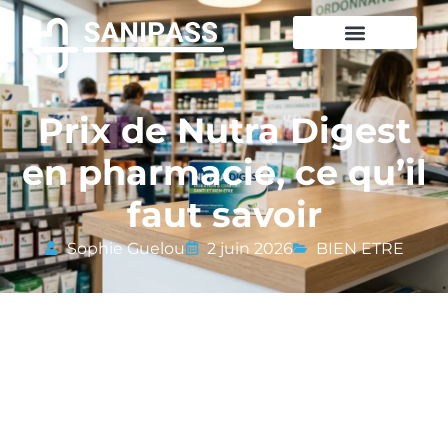
Prix de Nutra Digest
en pharmacie, ce qu’il
faut savoir
Sophie Guelou
2 juin 2026
BIEN ETRE