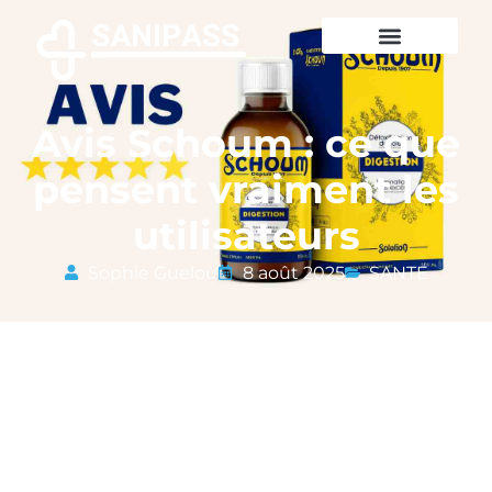
Avis Schoum : ce que
pensent vraiment les
utilisateurs
Sophie Guelou
8 août 2025
SANTE