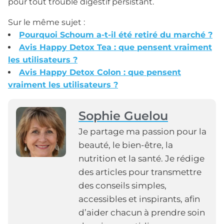
pour tout trouble digestif persistant.
Sur le même sujet :
Pourquoi Schoum a-t-il été retiré du marché ?
Avis Happy Detox Tea : que pensent vraiment
les utilisateurs ?
Avis Happy Detox Colon : que pensent
vraiment les utilisateurs ?
Sophie Guelou
Je partage ma passion pour la
beauté, le bien-être, la
nutrition et la santé. Je rédige
des articles pour transmettre
des conseils simples,
accessibles et inspirants, afin
d’aider chacun à prendre soin