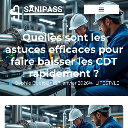
Quelles sont les
astuces efficaces pour
faire baisser les CDT
rapidement ?
Sophie Guelou
27 janvier 2026
LIFESTYLE