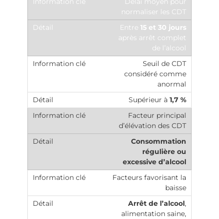
Délai moyen pour
normaliser les CDT
Entre
15 et 30 jours
après arrêt complet
de l’alcool
Seuil de CDT
considéré comme
anormal
Supérieur à
1,7 %
Facteur principal
d’élévation des CDT
Consommation
régulière ou
excessive d’alcool
Facteurs favorisant la
baisse
Arrêt de l’alcool
,
alimentation saine,