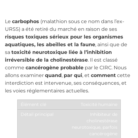
Le
carbophos
(malathion sous ce nom dans l’ex-
URSS) a été retiré du marché en raison de ses
risques toxiques sérieux pour les organismes
aquatiques, les abeilles et la faune
, ainsi que de
sa
toxicité neurotoxique liée à l’inhibition
irréversible de la cholinestérase
. Il est classé
comme
cancérogène probable
par le CIRC. Nous
allons examiner
quand
,
par qui
, et
comment
cette
interdiction est intervenue, ses conséquences, et
les voies réglementaires actuelles.
Toxicité humaine
Inhibiteur de
cholinestérase
neurotoxique, parfois
cancérogène