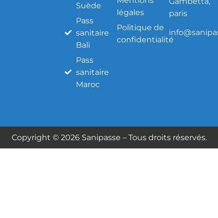
Mentions
Gambetta,
Suède
légales
paris
Pass
Politique de
info@sanipas
sanitaire
confidentialité
Bali
Pass
sanitaire
Maroc
Copyright © 2026 Sanipasse – Tous droits réservés.