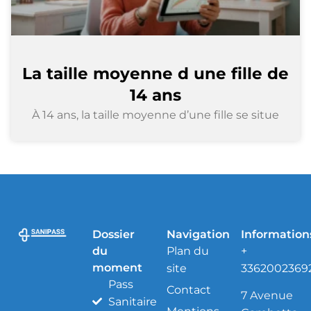
La taille moyenne d une fille de
14 ans
À 14 ans, la taille moyenne d’une fille se situe
Dossier
Navigation
Information
du
Plan du
+
moment
site
3362002369
Pass
Contact
7 Avenue
Sanitaire