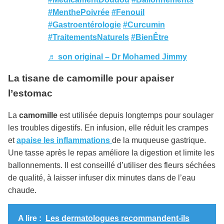
#MenthePoivrée
#Fenouil
#Gastroentérologie
#Curcumin
#TraitementsNaturels
#BienÊtre
♬ son original – Dr Mohamed Jimmy
La tisane de camomille pour apaiser
l’estomac
La
camomille
est utilisée depuis longtemps pour soulager
les troubles digestifs. En infusion, elle réduit les crampes
et
apaise les inflammations
de la muqueuse gastrique.
Une tasse après le repas améliore la digestion et limite les
ballonnements. Il est conseillé d’utiliser des fleurs séchées
de qualité, à laisser infuser dix minutes dans de l’eau
chaude.
A lire :
Les dermatologues recommandent-ils