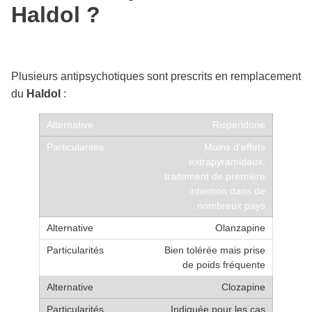
Haldol ?
Plusieurs antipsychotiques sont prescrits en remplacement
du
Haldol
:
Risperidone
Moins d’effets
extrapyramidaux,
traitement de première
intention dans de
nombreux pays
Olanzapine
Bien tolérée mais prise
de poids fréquente
Clozapine
Indiquée pour les cas