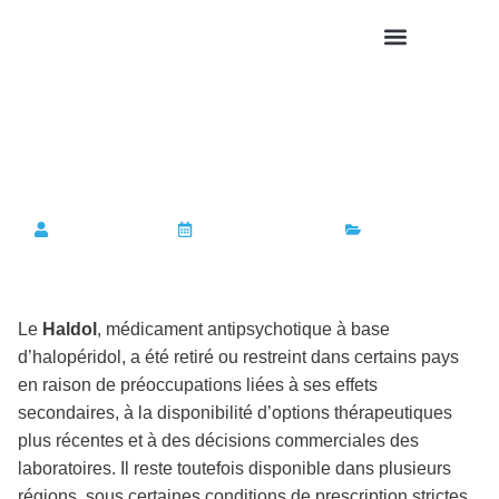
PASS SANITAIRE
Pourquoi le Haldol a-t-il
été retiré du marché ?
Sophie Guelou
4 septembre 2025
BIEN ETRE
Le
Haldol
, médicament antipsychotique à base
d’halopéridol, a été retiré ou restreint dans certains pays
en raison de préoccupations liées à ses effets
secondaires, à la disponibilité d’options thérapeutiques
plus récentes et à des décisions commerciales des
laboratoires. Il reste toutefois disponible dans plusieurs
régions, sous certaines conditions de prescription strictes.