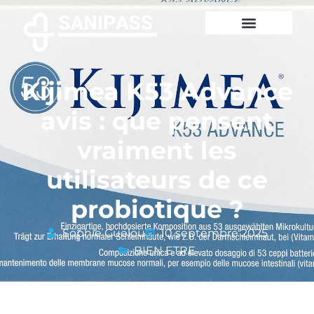
Kijimea K53 Advance
avis : que pensent
vraiment les
utilisateurs de ce
probiotique ?
Sophie Guelou
10 septembre 2025
BIEN ETRE