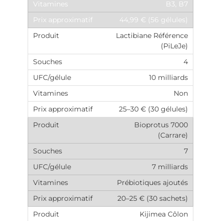
B3, B7
44,99 € (56 gélules)
Lactibiane Référence
(PiLeJe)
4
10 milliards
Non
25–30 € (30 gélules)
Bioprotus 7000
(Carrare)
7
7 milliards
Prébiotiques ajoutés
20–25 € (30 sachets)
Kijimea Côlon