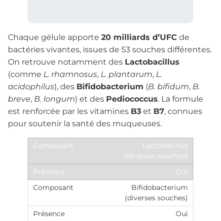
Chaque gélule apporte
20 milliards d’UFC
de
bactéries vivantes, issues de 53 souches différentes.
On retrouve notamment des
Lactobacillus
(comme
L. rhamnosus
,
L. plantarum
,
L.
acidophilus
), des
Bifidobacterium
(
B. bifidum
,
B.
breve
,
B. longum
) et des
Pediococcus
. La formule
est renforcée par les vitamines
B3
et
B7
, connues
pour soutenir la santé des muqueuses.
Lactobacillus
(diverses souches)
Oui
Bifidobacterium
(diverses souches)
Oui