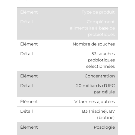
Type de produit
Complément
alimentaire à base de
probiotiques
Nombre de souches
53 souches
probiotiques
sélectionnées
Concentration
20 milliards d’UFC
par gélule
Vitamines ajoutées
B3 (niacine), B7
(biotine)
Posologie