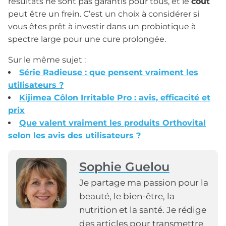
résultats ne sont pas garantis pour tous, et le
coût
peut être un frein. C’est un choix à considérer si
vous êtes prêt à investir dans un probiotique à
spectre large pour une cure prolongée.
Sur le même sujet :
Série Radieuse : que pensent vraiment les
utilisateurs ?
Kijimea Côlon Irritable Pro : avis, efficacité et
prix
Que valent vraiment les produits Orthovital
selon les avis des utilisateurs ?
Sophie Guelou
Je partage ma passion pour la
beauté, le bien-être, la
nutrition et la santé. Je rédige
des articles pour transmettre