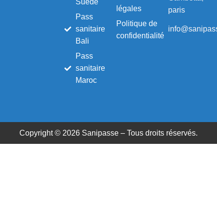
Suède
légales
paris
Pass
Politique de
info@sanipass
sanitaire
confidentialité
Bali
Pass
sanitaire
Maroc
Copyright © 2026 Sanipasse – Tous droits réservés.