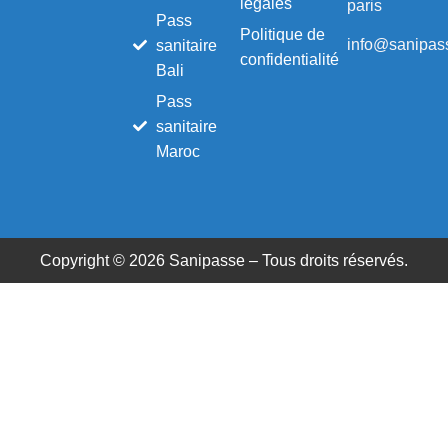
légales
paris
Pass
Politique de
info@sanipass
sanitaire
confidentialité
Bali
Pass
sanitaire
Maroc
Copyright © 2026 Sanipasse – Tous droits réservés.