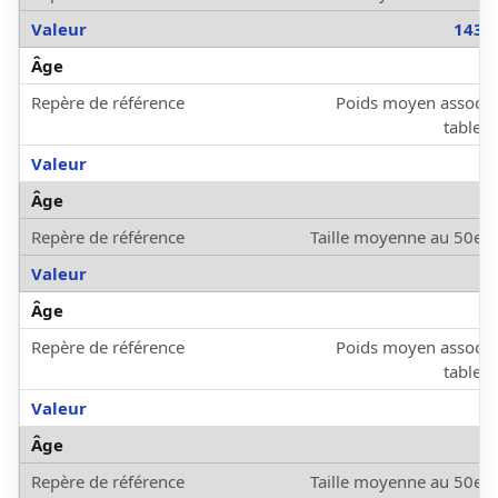
143 
Poids moyen associé 
tablea

Taille moyenne au 50e p
Poids moyen associé 
tablea

Taille moyenne au 50e p