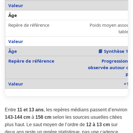
Poids moyen associé 
tablea
📘 Synthèse 11 
Progression 
observée autour de 
pub
+12
Entre
11 et 13 ans
, les repères médians passent d’environ
143-144 cm
à
156 cm
selon les sources usuelles citées
plus haut. Le saut moyen de l’ordre de
12 à 13 cm
sur
deux ans reste un repère statistique, pas une cadence