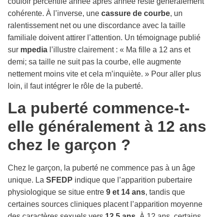
couloir percentile année après année reste généralement
cohérente. À l’inverse, une
cassure de courbe
, un
ralentissement net ou une discordance avec la taille
familiale doivent attirer l’attention. Un témoignage publié
sur
mpedia
l’illustre clairement : « Ma fille a 12 ans et
demi; sa taille ne suit pas la courbe, elle augmente
nettement moins vite et cela m’inquiète. » Pour aller plus
loin, il faut intégrer le rôle de la puberté.
La puberté commence-t-
elle généralement à 12 ans
chez le garçon ?
Chez le garçon, la puberté ne commence pas à un âge
unique. La
SFEDP
indique que l’apparition pubertaire
physiologique se situe entre
9 et 14 ans
, tandis que
certaines sources cliniques placent l’apparition moyenne
des caractères sexuels vers
12,5 ans
. À 12 ans, certains