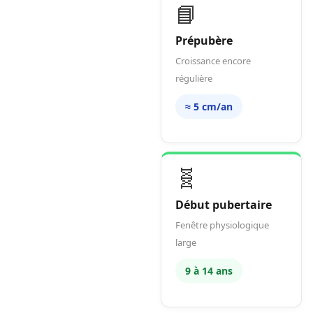
📘
Prépubère
Croissance encore
régulière
≈ 5 cm/an
🧬
Début pubertaire
Fenêtre physiologique
large
9 à 14 ans