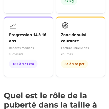
57 kg
📈
🧭
Progression 14 à 16
Zone de suivi
ans
courante
Repères médians
Lecture usuelle des
successifs
courbes
163 à 173 cm
3e à 97e pct
Quel est le rôle de la
puberté dans la taille à