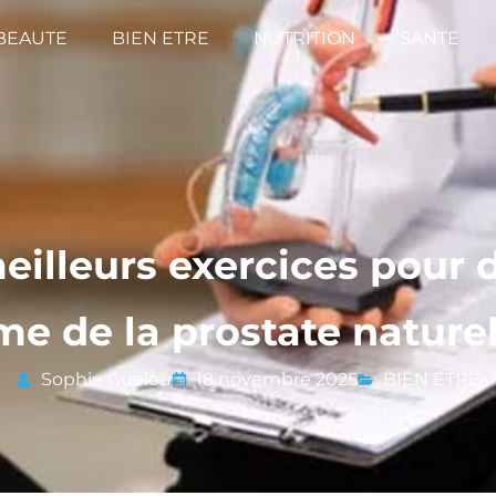
BEAUTE
BIEN ETRE
NUTRITION
SANTE
eilleurs exercices pour
me de la prostate natur
Sophie Guelou
18 novembre 2025
BIEN ETRE