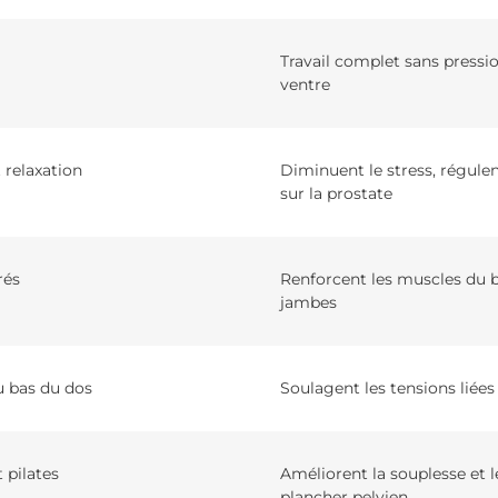
Travail complet sans pressio
ventre
 relaxation
Diminuent le stress, régulen
sur la prostate
rés
Renforcent les muscles du b
jambes
u bas du dos
Soulagent les tensions liées
 pilates
Améliorent la souplesse et 
plancher pelvien