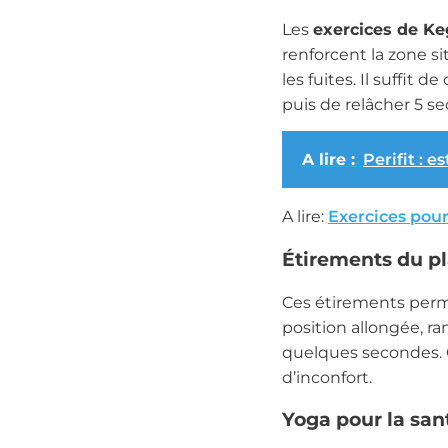
Les
exercices de Ke
renforcent la zone si
les fuites. Il suffit
puis de relâcher 5 sec
A lire :
Perifit : 
A lire:
Exercices pour
Étirements du p
Ces étirements perm
position allongée, r
quelques secondes. C
d’inconfort.
Yoga pour la san