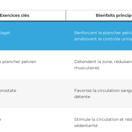
Exercices clés
Bienfaits princi
Kegel
Renforcent le plancher pelvi
améliorent le contrôle urina
 plancher pelvien
Détendent la zone, réduisent
musculaires
prostate
Favorise la circulation sangu
détente
e
Stimule la circulation et réd
sédentarité