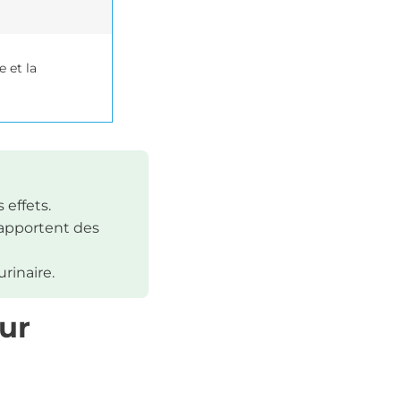
e et la
 effets.
apportent des
rinaire.
our