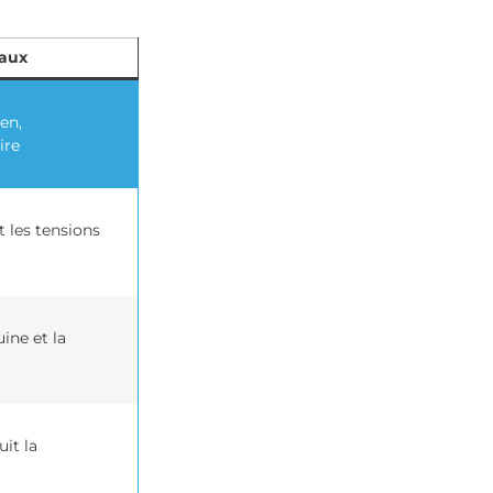
paux
en,
ire
 les tensions
ine et la
uit la