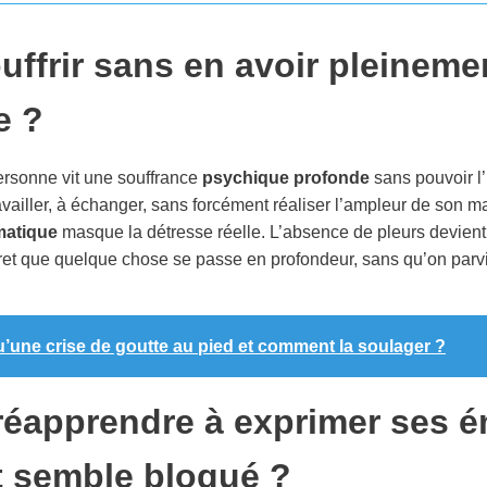
uffrir sans en avoir pleineme
e ?
ersonne vit une souffrance
psychique profonde
sans pouvoir l’
availler, à échanger, sans forcément réaliser l’ampleur de son m
matique
masque la détresse réelle. L’absence de pleurs devient
cret que quelque chose se passe en profondeur, sans qu’on parv
u’une crise de goutte au pied et comment la soulager ?
éapprendre à exprimer ses é
t semble bloqué ?