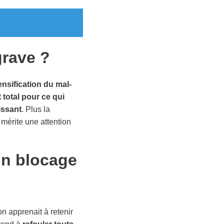
grave ?
ensification du mal-
 total pour ce qui
issant
. Plus la
mérite une attention
 un blocage
on apprenait à retenir