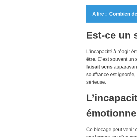
A lire :
Combien de 
Est-ce un 
L’incapacité à réagir é
être
. C’est souvent un 
faisait sens
auparavant
souffrance est ignorée,
sérieuse.
L’incapaci
émotionne
Ce blocage peut venir d