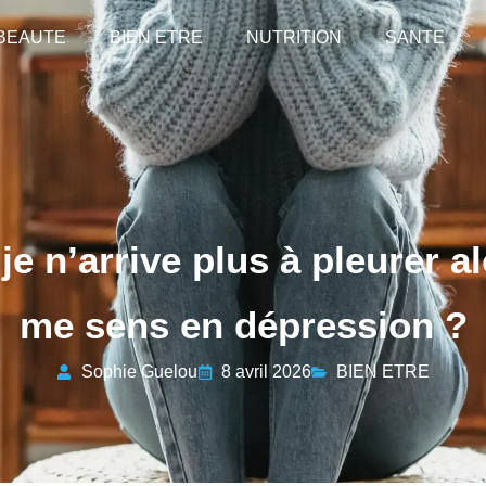
BEAUTE
BIEN ETRE
NUTRITION
SANTE
e n’arrive plus à pleurer al
me sens en dépression ?
Sophie Guelou
8 avril 2026
BIEN ETRE