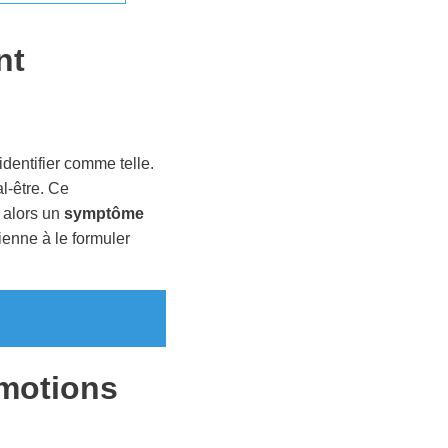
nt
identifier comme telle.
al-être. Ce
 alors un
symptôme
ienne à le formuler
motions