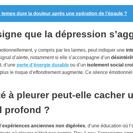
temps dure la douleur après une opération de l’épaule ?
signe que la dépression s’ag
motionnellement, y compris par les larmes, peut indiquer une
int
signal d’alerte, notamment si elle s’accompagne d’un
désintérêt
, d’une
perte d’énergie durable
ou d’un
isolement social cro
 plus le risque d’effondrement augmente. Ce silence émotionnel 
té à pleurer peut-elle cacher
l profond ?
’
expériences anciennes non digérées
, d’une éducation où l’