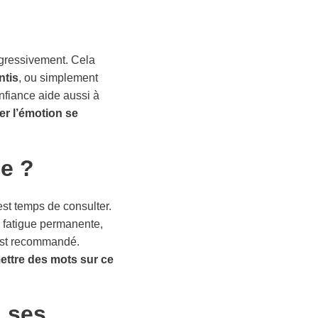
gressivement. Cela
ntis
, ou simplement
nfiance aide aussi à
ser l’émotion se
de ?
 est temps de consulter.
, fatigue permanente,
 est recommandé.
ettre des mots sur ce
à ses