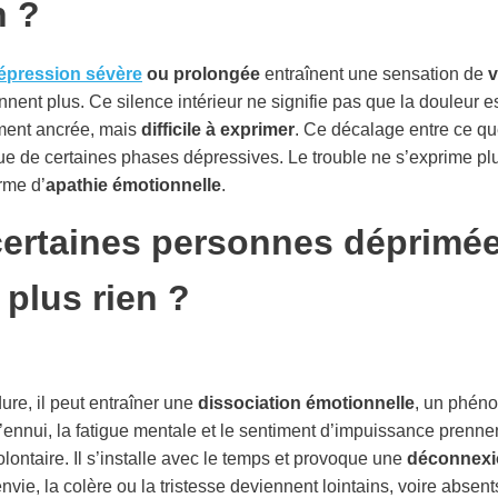
n ?
épression sévère
ou prolongée
entraînent une sensation de
v
nent plus. Ce silence intérieur ne signifie pas que la douleur es
ément ancrée, mais
difficile à exprimer
. Ce décalage entre ce qu
que de certaines phases dépressives. Le trouble ne s’exprime plus
rme d’
apathie émotionnelle
.
certaines personnes déprimé
 plus rien ?
ure, il peut entraîner une
dissociation émotionnelle
, un phéno
L’ennui, la fatigue mentale et le sentiment d’impuissance prenne
ontaire. Il s’installe avec le temps et provoque une
déconnexi
l’envie, la colère ou la tristesse deviennent lointains, voire absent