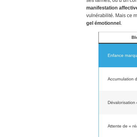
ses larmes, ou d’un con
manifestation affectiv
vulnérabilité. Mais ce m
gel émotionnel
.
Bl
Enfance marqué
Accumulation d
Dévalorisation 
Attente de « ré