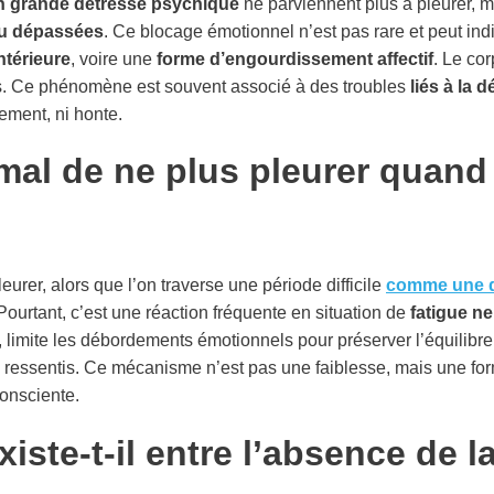
n grande détresse psychique
ne parviennent plus à pleurer, m
ou dépassées
. Ce blocage émotionnel n’est pas rare et peut in
ntérieure
, voire une
forme d’engourdissement affectif
. Le cor
. Ce phénomène est souvent associé à des troubles
liés à la 
ement, ni honte.
mal de ne plus pleurer quand
eurer, alors que l’on traverse une période difficile
comme une 
 Pourtant, c’est une réaction fréquente en situation de
fatigue n
 limite les débordements émotionnels pour préserver l’équilibre. 
es ressentis. Ce mécanisme n’est pas une faiblesse, mais une fo
onsciente.
xiste-t-il entre l’absence de l