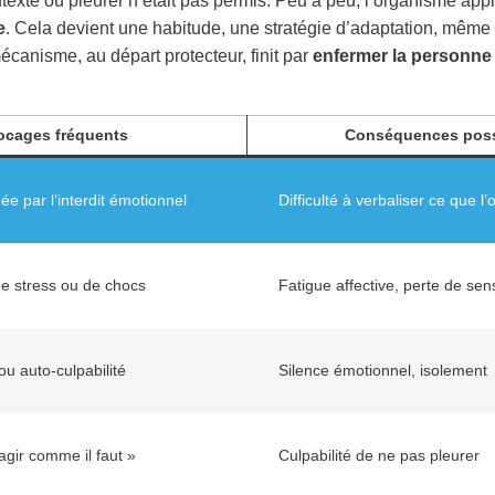
texte où pleurer n’était pas permis. Peu à peu, l’organisme ap
e
. Cela devient une habitude, une stratégie d’adaptation, même
écanisme, au départ protecteur, finit par
enfermer la personne
ocages fréquents
Conséquences poss
e par l’interdit émotionnel
Difficulté à verbaliser ce que l
e stress ou de chocs
Fatigue affective, perte de sen
ou auto-culpabilité
Silence émotionnel, isolement
agir comme il faut »
Culpabilité de ne pas pleurer