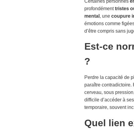
Certaines personnes
e
profondément
tristes 
mental
, une
coupure i
émotions comme figées
d’être compris sans jug
Est-ce nor
?
Perdre la capacité de pl
paraître contradictoire.
cerveau, sous pression,
difficile d’accéder à s
temporaire, souvent inc
Quel lien e