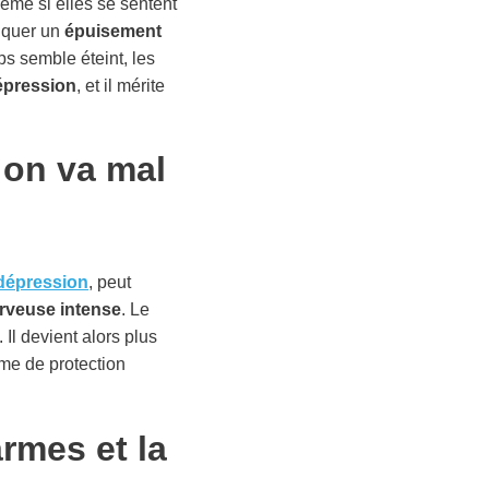
ême si elles se sentent
diquer un
épuisement
ps semble éteint, les
dépression
, et il mérite
 on va mal
dépression
, peut
erveuse intense
. Le
Il devient alors plus
rme de protection
armes et la