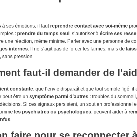
 à ses émotions, il faut
reprendre contact avec soi-même
pro
imples :
prendre du temps seul
, s’autoriser à
écrire ses resse
ître une réaction, même minime. Parler avec une personne de co
ges internes
. Il ne s’agit pas de forcer les larmes, mais de
lais
, sans pression.
ent faut-il demander de l’ai
vient constante
, que l’envie disparaît et que tout semble figé, il
r peut être un
symptôme parmi d’autres
: troubles du sommeil
s décisions. Si ces signaux persistent, un soutien professionnel
, comme
les psychiatres ou psychologues
, peuvent aider à
rem
onfus
.
n faire pour se reconnecter 