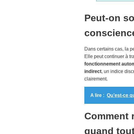
Peut-on so
conscienc
Dans certains cas, la p
Elle peut continuer à tr
fonctionnement auto
indirect
, un indice dis
clairement.
A lire :
Qu’est-ce q
Comment r
quand tou