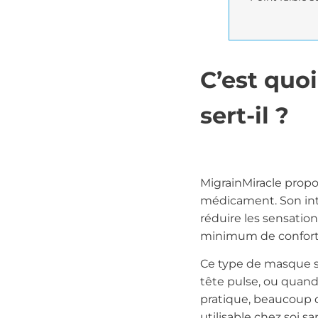
C’est quo
sert-il ?
MigrainMiracle prop
médicament. Son int
réduire les sensation
minimum de confort
Ce type de masque s’
tête pulse, ou quand
pratique, beaucoup d
utilisable chez soi 