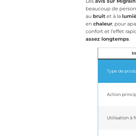
Les
avis sur Migrain
beaucoup de personne
au
bruit
et à la
lumi
en
chaleur
, pour apa
confort et l’effet r
assez longtemps
.
I
Type de produ
Action princi
Utilisation à f