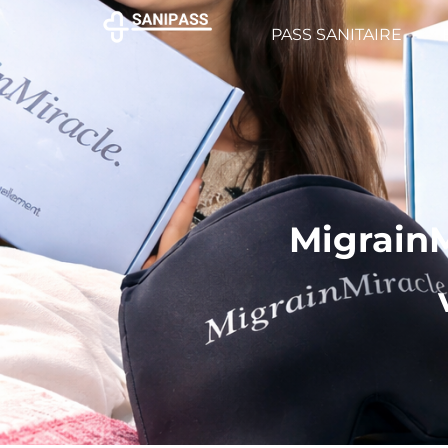
PASS SANITAIRE
MigrainM