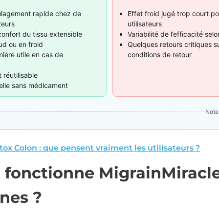
ulagement rapide chez de
Effet froid jugé trop court p
teurs
utilisateurs
onfort du tissu extensible
Variabilité de l’efficacité selo
ud ou en froid
Quelques retours critiques sur
ière utile en cas de
conditions de retour
t réutilisable
relle sans médicament
Note 
ox Colon : que pensent vraiment les utilisateurs ?
fonctionne MigrainMiracle
ines ?