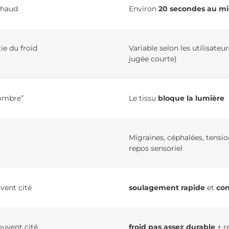
 chaud
Environ
20 secondes au mi
ie du froid
Variable selon les utilisateu
jugée courte)
sombre”
Le tissu
bloque la lumière
Migraines, céphalées, tensio
repos sensoriel
vent cité
soulagement rapide
et
con
ouvent cité
froid pas assez durable
+ r