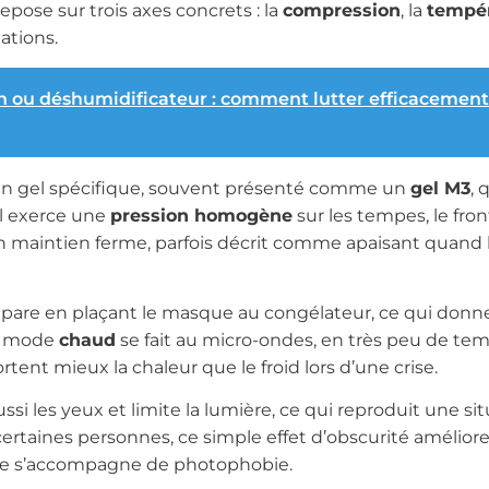
pose sur trois axes concrets : la
compression
, la
tempé
ations.
on ou déshumidificateur : comment lutter efficacement
un gel spécifique, souvent présenté comme un
gel M3
, 
 il exerce une
pression homogène
sur les tempes, le fron
n maintien ferme, parfois décrit comme apaisant quand 
pare en plaçant le masque au congélateur, ce qui donn
Le mode
chaud
se fait au micro-ondes, en très peu de tem
ent mieux la chaleur que le froid lors d’une crise.
si les yeux et limite la lumière, ce qui reproduit une si
ertaines personnes, ce simple effet d’obscurité améliore 
ise s’accompagne de photophobie.