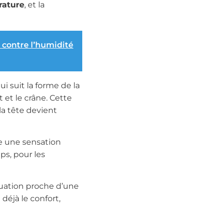
rature
, et la
 contre l’humidité
qui suit la forme de la
t et le crâne. Cette
la tête devient
e une sensation
ps, pour les
tuation proche d’une
déjà le confort,