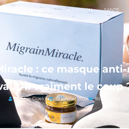
BEAUTE
BIEN ETRE
NUTRITION
SANTE
iracle : ce masque anti
vaut-il vraiment le coup 
Sophie Guelou
19 janvier 2026
BIEN ETRE