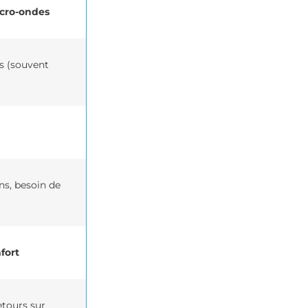
cro-ondes
rs (souvent
ns, besoin de
fort
etours sur