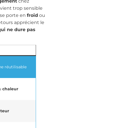
gement
chez
ient trop sensible
se porte en
froid
ou
retours apprécient le
qui ne dure pas
 réutilisable
u
chaleur
ateur