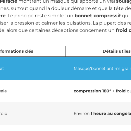
Miracle
montrent un masque qui apporte un vrai
soula
s, surtout quand la douleur démarre et que la tête dev
ère
. Le principe reste simple : un
bonnet compressif
qui 
iser la pression et calmer les pulsations. La plupart des 
apide, alors que certaines déceptions concernent un
froid 
nformations clés
Détails utiles
it
Masque/bonnet anti-migraine
pale
compression 180°
+
froid
o
roid
Environ
1 heure au congél